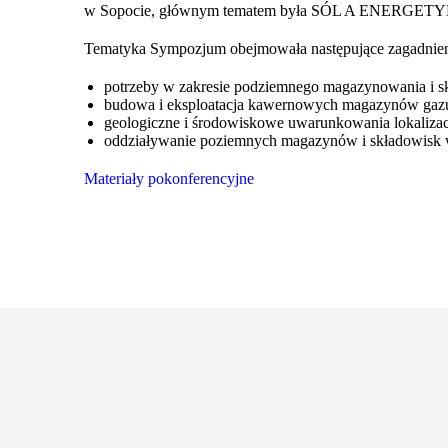
w Sopocie, głównym tematem była SÓL A ENERG
Tematyka Sympozjum obejmowała następujące zagadnien
potrzeby w zakresie podziemnego magazynowania i sk
budowa i eksploatacja kawernowych magazynów gazu 
geologiczne i środowiskowe uwarunkowania lokalizac
oddziaływanie poziemnych magazynów i składowisk w
Materiały pokonferencyjne