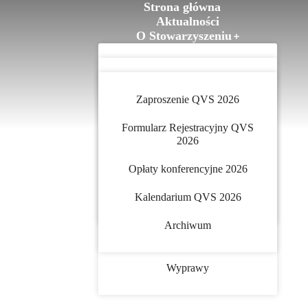
Strona główna
Aktualności
O Stowarzyszeniu
Przegląd Solny
Konferencje
O Stowarzyszeniu
Galeria
Przegląd Solny
Kontakt
Historia
Zaproszenie QVS 2026
PL
Dla autorów
EN
Zarząd
Formularz Rejestracyjny QVS
2026
Dla recenzentów
Członkostwo
Opłaty konferencyjne 2026
Lista recenzentów
Statut
Kalendarium QVS 2026
Redakcja
Składki
Archiwum
Partnerzy
Wyprawy