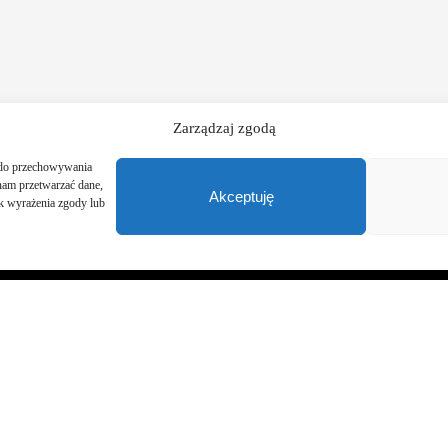
Zarządzaj zgodą
, do przechowywania
 nam przetwarzać dane,
Akceptuję
rak wyrażenia zgody lub
Prezes PSGS
dr hab. inż. Wacław Andrusikiewicz