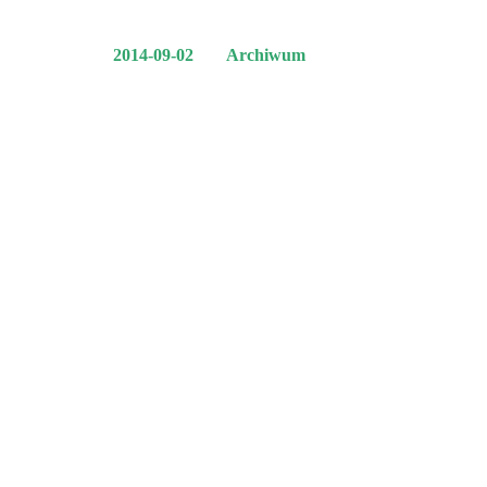
2014-09-02
Archiwum
XVIII Między
Sympozjum S
Vadis Sal” – 
ENERGETYKA
ATOMU