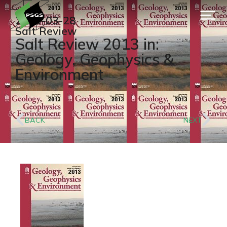
2013-03-28
Salt Review
Salt Review 2013 in:
Geology, Geophysics &
Environment
BACK
NEXT