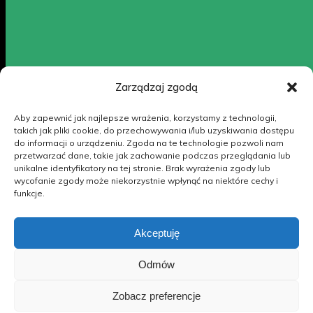
biuro@psgs.org.pl
+48 501 375 181
Zarządzaj zgodą
Aby zapewnić jak najlepsze wrażenia, korzystamy z technologii,
Al. Mickiewicza 30/A-0/129 30-059 Kraków
takich jak pliki cookie, do przechowywania i/lub uzyskiwania dostępu
do informacji o urządzeniu. Zgoda na te technologie pozwoli nam
przetwarzać dane, takie jak zachowanie podczas przeglądania lub
unikalne identyfikatory na tej stronie. Brak wyrażenia zgody lub
wycofanie zgody może niekorzystnie wpłynąć na niektóre cechy i
Polskie Stowarzyszenie Górnictwa Solnego – 2026.
funkcje.
Wszelkie prawa zastrzeżone.
Polityka prywatności
|
Polityka plików cookies (EU)
Akceptuję
Odmów
Zobacz preferencje