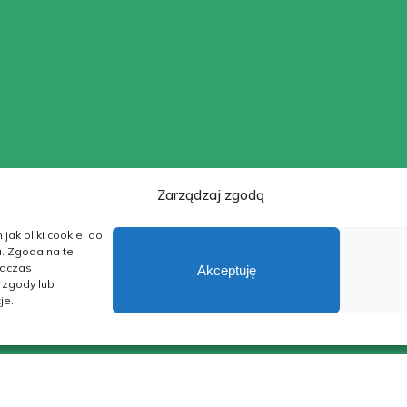
Prezes PSGS
dr hab. inż. Wacław Andrusikiewicz
Vice Prezes PSGS
mgr inż. Damian Kurdek
Skarbnik PSGS
Zarządzaj zgodą
mgr inż. Grażyna Meisel
jak pliki cookie, do
u. Zgoda na te
Sekretarz PSGS
odczas
Akceptuję
mgr inż. Paulina Cyran
a zgody lub
je.