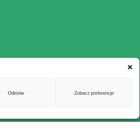
Kontakt
biuro@psgs.org.pl
+48 501 375 181
Al. Mickiewicza 30/A-0/129 30-059 Kraków
Odmów
Zobacz preferencje