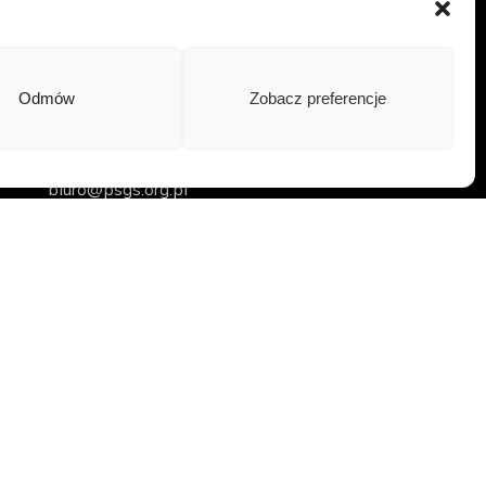
Odmów
Zobacz preferencje
Contact
biuro@psgs.org.pl
+48 501 375 181
Al. Mickiewicza 30/A-0/129 30-059 Kraków