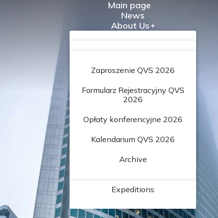
Main page
News
About Us
Salt Review
Conferences
About Us
Gallery
Salt Review
Contact
History
Zaproszenie QVS 2026
PL
For authors
EN
Board
Formularz Rejestracyjny QVS
2026
For referees
Membership
Opłaty konferencyjne 2026
Referees list
Declaration
Kalendarium QVS 2026
Editorial board
Membership Fees
Archive
Partners
Expeditions