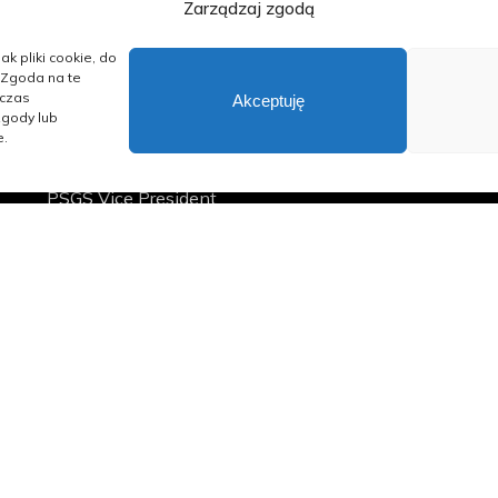
Zarządzaj zgodą
ak pliki cookie, do
 Zgoda na te
dczas
Akceptuję
zgody lub
PSGS President
e.
dr hab. inż. Wacław Andrusikiewicz
PSGS Vice President
mgr inż. Damian Kurdek
PSGS Treasurer
mgr inż. Grażyna Meisel
PSGS Secretary
mgr inż. Paulina Cyran