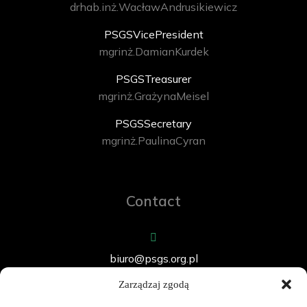
dr hab. inż. Wacław Andrusikiewicz
PSGS Vice President
mgr inż. Damian Kurdek
PSGS Treasurer
mgr inż. Grażyna Meisel
PSGS Secretary
mgr inż. Paulina Cyran
Contact
biuro@psgs.org.pl
Zarządzaj zgodą
+48 501 375 181