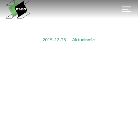
2015-12-23
Aktualności
Przegląd Solny – punktacja
MNiSW
Wstecz
Dalej